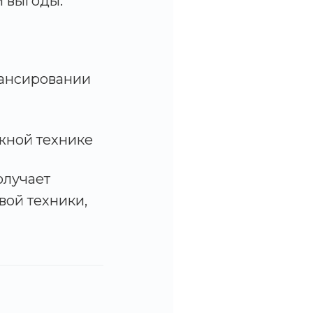
 выгоды:
ансировании
жной технике
олучает
вой техники,