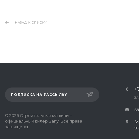
НАЗАД К СПИСКУ
+
ПОДПИСКА НА РАССЫЛКУ
ЗА
s
© 2026 Строительные машины –
официальный дилер Sany. Все права
М
защищены.
э