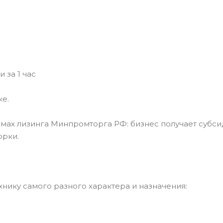
 за 1 час
ке.
мах лизинга Минпромторга РФ: бизнес получает субс
орки.
нику самого разного характера и назначения: