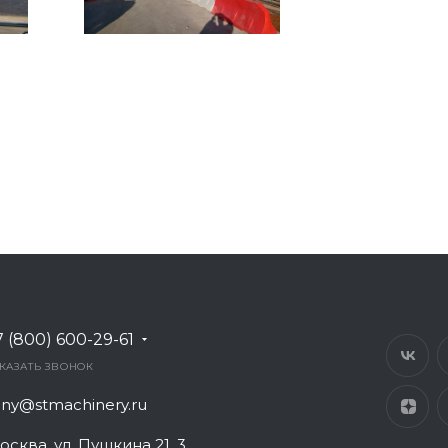
7 (800) 600-29-61
КАЗАТЬ ЗВОНОК
any@stmachinery.ru
осква, ул. Пушкина 21, 3