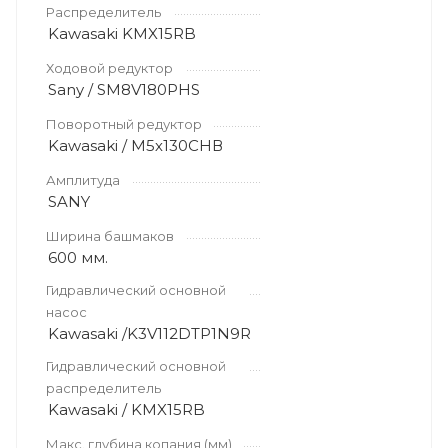
Распределитель
Kawasaki KMX15RB
Ходовой редуктор
Sany / SМ8V180PНS
Поворотный редуктор
Kawasaki / М5х130СНВ
Амплитуда
SANY
Ширина башмаков
600 мм.
Гидравлический основной
насос
Kawasaki /K3V112DTP1N9R
Гидравлический основной
распределитель
Kawasaki / KMX15RB
Макс. глубина копания (мм)